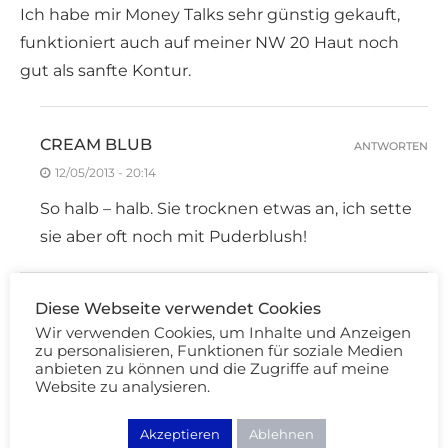
Ich habe mir Money Talks sehr günstig gekauft,
funktioniert auch auf meiner NW 20 Haut noch
gut als sanfte Kontur.
CREAM BLUB
ANTWORTEN
12/05/2013 - 20:14
So halb – halb. Sie trocknen etwas an, ich sette
sie aber oft noch mit Puderblush!
Diese Webseite verwendet Cookies
BEAUTYHEARTS44
ANTWORTEN
Wir verwenden Cookies, um Inhalte und Anzeigen
11/05/2013 - 16:44
zu personalisieren, Funktionen für soziale Medien
anbieten zu können und die Zugriffe auf meine
Die Farben sind wunderschön!
Website zu analysieren.
Gefallen mir sehr gut!:))
lg:*
Akzeptieren
Ablehnen