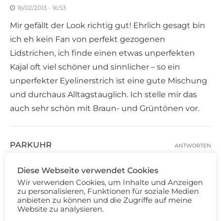
16/02/2013 - 16:53
Mir gefällt der Look richtig gut! Ehrlich gesagt bin
ich eh kein Fan von perfekt gezogenen
Lidstrichen, ich finde einen etwas unperfekten
Kajal oft viel schöner und sinnlicher – so ein
unperfekter Eyelinerstrich ist eine gute Mischung
und durchaus Alltagstauglich. Ich stelle mir das
auch sehr schön mit Braun- und Grüntönen vor.
PARKUHR
ANTWORTEN
16/02/2013 - 16:56
Diese Webseite verwendet Cookies
Find ich super. In der Vorschau dachte ich an
Wir verwenden Cookies, um Inhalte und Anzeigen
Glitzer, aber das ist ja schon ein Klassiker. Das
zu personalisieren, Funktionen für soziale Medien
anbieten zu können und die Zugriffe auf meine
Ergebnis gefällt mir echt gut. Die Brauen auf dem
Website zu analysieren.
Originalbild gefallen mir gar nicht. Sehen sehr