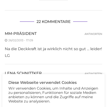
22 KOMMENTARE
MM-PRÄSIDENT
ANTWORTEN
26/02/2013 - 17:09
Na die Deckkraft ist ja wirklich nicht so gut … leider!
LG
LENA SCHNITTKER
ANTWORTEN
26/02/2013 - 17:10
Diese Webseite verwendet Cookies
Wir verwenden Cookies, um Inhalte und Anzeigen
Ich habe den Aufsteller schon gesehen aber nichts
zu personalisieren, Funktionen für soziale Medien
gekauft. Mint me up gefällt mir von den gezeigten
anbieten zu können und die Zugriffe auf meine
Website zu analysieren.
am besten. lg Lena