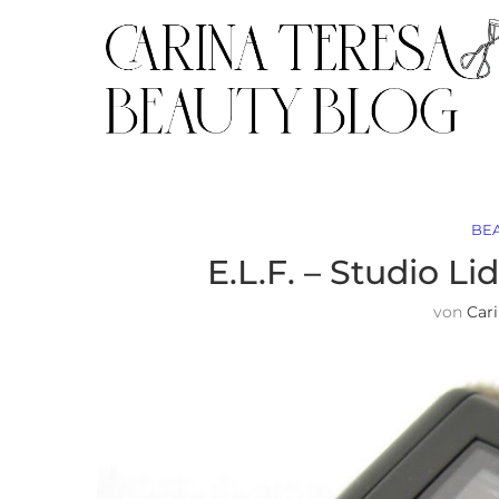
BE
E.L.F. – Studio L
von
Car