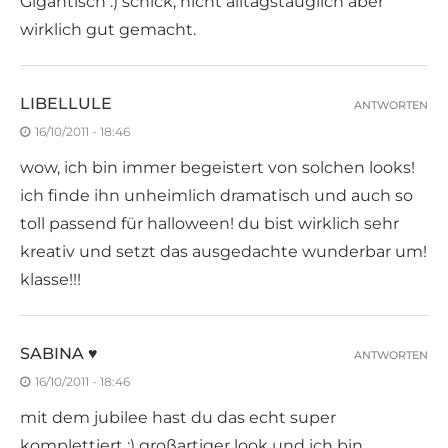
Gigantisch :) schick, nicht alltagstauglich aber
wirklich gut gemacht.
LIBELLULE
ANTWORTEN
16/10/2011 - 18:46
wow, ich bin immer begeistert von solchen looks!
ich finde ihn unheimlich dramatisch und auch so
toll passend für halloween! du bist wirklich sehr
kreativ und setzt das ausgedachte wunderbar um!
klasse!!!
SABINA ♥
ANTWORTEN
16/10/2011 - 18:46
mit dem jubilee hast du das echt super
komplettiert :) großartiger look und ich bin