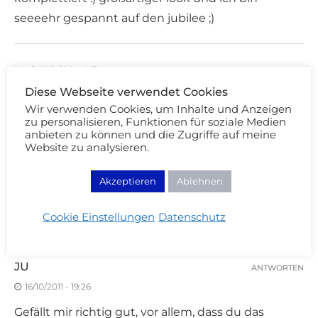
seeeehr gespannt auf den jubilee ;)
MICHISCHAAF
ANTWORTEN
Diese Webseite verwendet Cookies
16/10/2011 - 18:55
Wir verwenden Cookies, um Inhalte und Anzeigen
oh wow
zu personalisieren, Funktionen für soziale Medien
anbieten zu können und die Zugriffe auf meine
Website zu analysieren.
JEN
ANTWORTEN
Akzeptieren
Ablehnen
16/10/2011 - 19:22
richtig toll geworden!
Cookie Einstellungen
Datenschutz
JU
ANTWORTEN
16/10/2011 - 19:26
Gefällt mir richtig gut, vor allem, dass du das