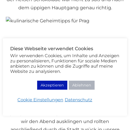
dem üppigen Hauptgang genau richtig.
Diese Webseite verwendet Cookies
Wir verwenden Cookies, um Inhalte und Anzeigen
Kulinarische Geheimtipps für Prag:
zu personalisieren, Funktionen für soziale Medien
anbieten zu können und die Zugriffe auf meine
Vinograf
Website zu analysieren.
Da an diesem Punkt nichts Festes mehr in
Akzeptieren
Ablehnen
unseren Magen passte, gingen wir zu Wein über.
Die schnuckelige, kleine Vinothek befindet sich
Cookie Einstellungen
Datenschutz
direkt an der Karlsbrücke, ist aber wunderbar ruhig
gelegen. Bei einem guten Glas Weißwein ließen
wir den Abend ausklingen und rollten
anschließend durch die Stadt zurück in unsere