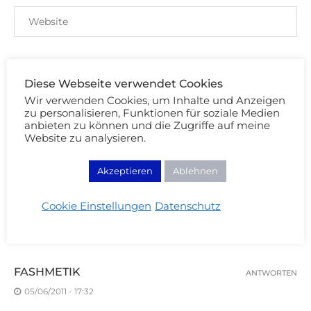
Speichere meinen Namen, Email und Website
für meinen nächsten Kommentar.
Diese Webseite verwendet Cookies
Wir verwenden Cookies, um Inhalte und Anzeigen
Mit der Nutzung dieses Formulars erklärst du dich mit der
zu personalisieren, Funktionen für soziale Medien
Speicherung und Verarbeitung deiner Daten durch diese
anbieten zu können und die Zugriffe auf meine
Website einverstanden. Merci Cherie!
Website zu analysieren.
Akzeptieren
Ablehnen
Cookie Einstellungen
Datenschutz
7 KOMMENTARE
FASHMETIK
ANTWORTEN
05/06/2011 - 17:32