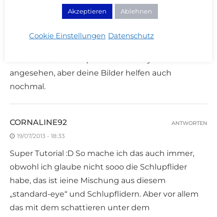
19/07/2013 - 16:28
Akzeptieren
Ablehnen
Vielen Dank für das Tutorial. Ich habe auch mit
Schlupflidern zu kämpfen und bin meistens
Cookie Einstellungen
Datenschutz
überfragt, wie ich sie am besten schminke. Ich
habe mir schon ein paar Videos bei youtube
angesehen, aber deine Bilder helfen auch
nochmal.
CORNALINE92
ANTWORTEN
19/07/2013 - 18:33
Super Tutorial :D So mache ich das auch immer,
obwohl ich glaube nicht sooo die Schlupflider
habe, das ist ieine Mischung aus diesem
„standard-eye“ und Schlupflidern. Aber vor allem
das mit dem schattieren unter dem