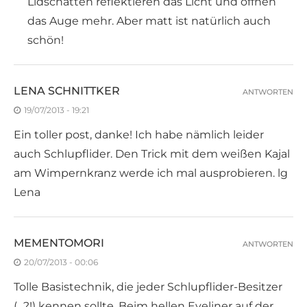
Lidschatten reflektieren das Licht und öffnen
das Auge mehr. Aber matt ist natürlich auch
schön!
LENA SCHNITTKER
ANTWORTEN
19/07/2013 - 19:21
Ein toller post, danke! Ich habe nämlich leider
auch Schlupflider. Den Trick mit dem weißen Kajal
am Wimpernkranz werde ich mal ausprobieren. lg
Lena
MEMENTOMORI
ANTWORTEN
20/07/2013 - 00:06
Tolle Basistechnik, die jeder Schlupflider-Besitzer
(…?!) kennen sollte. Beim hellen Eyeliner auf der