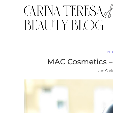
BE
MAC Cosmetics – A
von
Cari