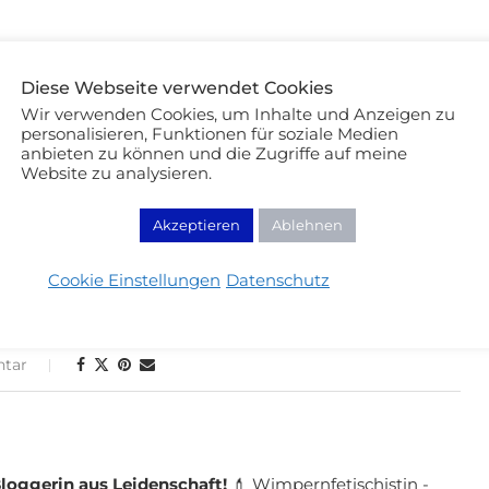
Diese Webseite verwendet Cookies
Wir verwenden Cookies, um Inhalte und Anzeigen zu
personalisieren, Funktionen für soziale Medien
t ihn euch unbedingt an! Wenn euch das Frost Finish
anbieten zu können und die Zugriffe auf meine
es Vertrauens und lasst euch einen Frost Lippenstift
Website zu analysieren.
Akzeptieren
Ablehnen
Cookie Einstellungen
Datenschutz
tar
loggerin aus Leidenschaft!
💄 Wimpernfetischistin -