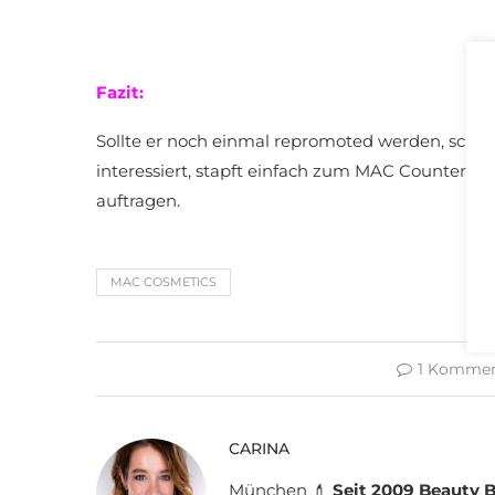
Fazit:
Sollte er noch einmal repromoted werden, schau
interessiert, stapft einfach zum MAC Counter eur
auftragen.
MAC COSMETICS
1 Kommen
CARINA
München 💄
Seit 2009 Beauty B