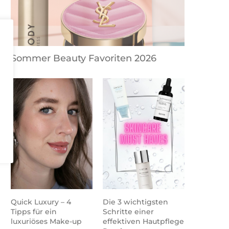
Sommer Beauty Favoriten 2026
Quick Luxury – 4
Die 3 wichtigsten
Tipps für ein
Schritte einer
luxuriöses Make-up
effektiven Hautpflege