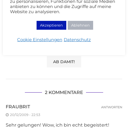
zu personalisieren, Funktionen für soziale Medien
anbieten zu können und die Zugriffe auf meine
Website zu analysieren.
Speichere meinen Namen, Email und Website
Akzeptieren
Ablehnen
für meinen nächsten Kommentar.
Mit der Nutzung dieses Formulars erklärst du dich mit der
Cookie Einstellungen
Datenschutz
Speicherung und Verarbeitung deiner Daten durch diese
Website einverstanden. Merci Cherie!
2 KOMMENTARE
FRAUBRIT
ANTWORTEN
20/12/2009 - 22:53
Sehr gelungen! Wow, ich bin echt begeistert!