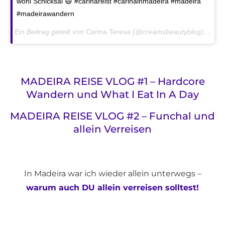
wohl Schicksal 😄 #carinareist #carinainmadeira #madeira
#madeirawandern
Ein Beitrag geteilt von
Carina Teresa
(@creamsbeautyblog) am
Ju
MADEIRA REISE VLOG #1 – Hardcore
Wandern und What I Eat In A Day
MADEIRA REISE VLOG #2 – Funchal und
allein Verreisen
In Madeira war ich wieder allein unterwegs –
warum auch DU allein verreisen solltest!