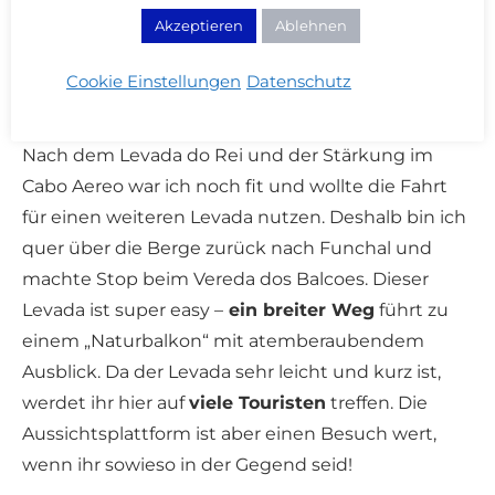
Akzeptieren
Ablehnen
VEREDA DOS BALCOES
Dauer: 45 Minuten | Schwierigkeit: Sehr
Cookie Einstellungen
Datenschutz
leicht
Nach dem Levada do Rei und der Stärkung im
Cabo Aereo war ich noch fit und wollte die Fahrt
für einen weiteren Levada nutzen. Deshalb bin ich
quer über die Berge zurück nach Funchal und
machte Stop beim Vereda dos Balcoes. Dieser
Levada ist super easy –
ein breiter Weg
führt zu
einem „Naturbalkon“ mit atemberaubendem
Ausblick. Da der Levada sehr leicht und kurz ist,
werdet ihr hier auf
viele Touristen
treffen. Die
Aussichtsplattform ist aber einen Besuch wert,
wenn ihr sowieso in der Gegend seid!