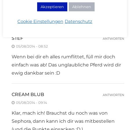
Akzeptieren
Ablehnen
Liquid Gold sieht an deinen Augen bestimmt
mega aus! Brauchst du!
Cookie Einstellungen
Datenschutz
STEF
ANTWORTEN
05/08/2014 - 08:52
Wenn bei dir eh alles rumflittet, füll mir doch
einfach was ab! Das unglaubliche Pferd wird dir
ewig dankbar sein :D
CREAM BLUB
ANTWORTEN
05/08/2014 - 09:14
Klar, mach ich! Brauchst du noch was von
Sephora, dann kann ich dir was mitbestellen
(und die Punkte einsacken :D )