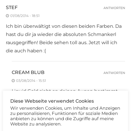
STEF
ANTWORTEN
01/08/2014 - 18:51
Ich bin überwältigt von diesen beiden Farben. Da
hast du dir ja wieder die absoluten Schmankerl
rausgegriffen! Beide sehen toll aus. Jetzt will ich
die auch haben :(
CREAM BLUB
ANTWORTEN
03/08/2014 - 15:51
Liquid Gold sieht an deinen Augen bestimmt
mega aus! Brauchst du!
Diese Webseite verwendet Cookies
Wir verwenden Cookies, um Inhalte und Anzeigen
zu personalisieren, Funktionen für soziale Medien
anbieten zu können und die Zugriffe auf meine
CREAM BLUB
ANTWORTEN
Website zu analysieren.
03/08/2014 - 15:51