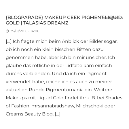
{BLOGPARADE} MAKEUP GEEK PIGMENT LIQUID
ANTWORTEN
GOLD | TALASIAS DREAMZ
25/01/2016 - 14:06
[…] Ich fragte mich beim Anblick der Bilder sogar,
ob ich noch ein klein bisschen Bitten dazu
genommen habe, aber ich bin mir unsicher. Ich
glaube das rötliche in der Lidfalte kam einfach
durchs verblenden. Und da ich ein Pigment
verwendet habe, reiche ich es auch zu meiner
aktuellen Runde Pigmentomania ein. Weitere
Makeups mit Liquid Gold findet ihr z. B. bei Shades
of Fashion, mrsannabradshaw, Milchschoki oder
Creams Beauty Blog. […]