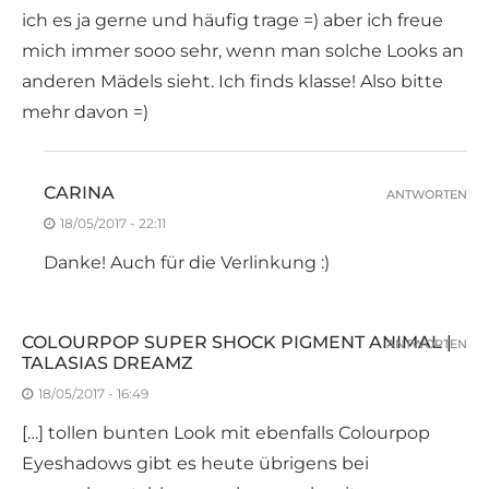
ich es ja gerne und häufig trage =) aber ich freue
mich immer sooo sehr, wenn man solche Looks an
anderen Mädels sieht. Ich finds klasse! Also bitte
mehr davon =)
CARINA
ANTWORTEN
18/05/2017 - 22:11
Danke! Auch für die Verlinkung :)
COLOURPOP SUPER SHOCK PIGMENT ANIMAL |
ANTWORTEN
TALASIAS DREAMZ
18/05/2017 - 16:49
[…] tollen bunten Look mit ebenfalls Colourpop
Eyeshadows gibt es heute übrigens bei