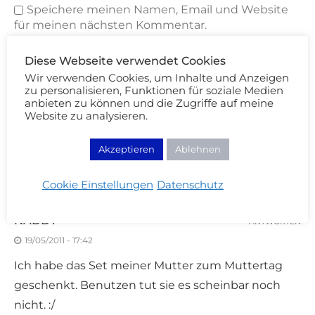
Speichere meinen Namen, Email und Website
für meinen nächsten Kommentar.
Mit der Nutzung dieses Formulars erklärst du dich mit der
Diese Webseite verwendet Cookies
Speicherung und Verarbeitung deiner Daten durch diese
Website einverstanden. Merci Cherie!
Wir verwenden Cookies, um Inhalte und Anzeigen
zu personalisieren, Funktionen für soziale Medien
anbieten zu können und die Zugriffe auf meine
Website zu analysieren.
Akzeptieren
Ablehnen
Cookie Einstellungen
Datenschutz
3 KOMMENTARE
NADDY
ANTWORTEN
19/05/2011 - 17:42
Ich habe das Set meiner Mutter zum Muttertag
geschenkt. Benutzen tut sie es scheinbar noch
nicht. :/