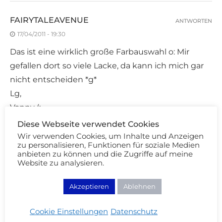
FAIRYTALEAVENUE
ANTWORTEN
17/04/2011 - 19:30
Das ist eine wirklich große Farbauswahl o: Mir
gefallen dort so viele Lacke, da kann ich mich gar
nicht entscheiden *g*
Lg,
Vanny (:
Diese Webseite verwendet Cookies
Wir verwenden Cookies, um Inhalte und Anzeigen
♥LILA
zu personalisieren, Funktionen für soziale Medien
ANTWORTEN
anbieten zu können und die Zugriffe auf meine
17/04/2011 - 19:51
Website zu analysieren.
Ich habe auch gerade mein 15. Wheel bepinselt.
Akzeptieren
Ablehnen
Stört es dich nicht, dass es so unübersichtlich ist?
Ich habe meine nach Farben sortiert.
Cookie Einstellungen
Datenschutz