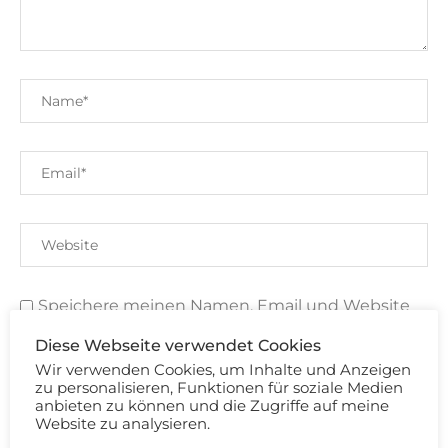
Speichere meinen Namen, Email und Website
für meinen nächsten Kommentar.
Diese Webseite verwendet Cookies
Mit der Nutzung dieses Formulars erklärst du dich mit der
Wir verwenden Cookies, um Inhalte und Anzeigen
Speicherung und Verarbeitung deiner Daten durch diese
zu personalisieren, Funktionen für soziale Medien
Website einverstanden. Merci Cherie!
anbieten zu können und die Zugriffe auf meine
Website zu analysieren.