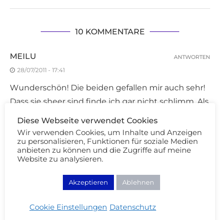
10 KOMMENTARE
MEILU
ANTWORTEN
28/07/2011 - 17:41
Wunderschön! Die beiden gefallen mir auch sehr!
Dass sie sheer sind finde ich gar nicht schlimm. Als
Topcoat sihts echt toll aus.
Diese Webseite verwendet Cookies
LG Meilu
Wir verwenden Cookies, um Inhalte und Anzeigen
zu personalisieren, Funktionen für soziale Medien
anbieten zu können und die Zugriffe auf meine
Website zu analysieren.
CHRISSI
ANTWORTEN
28/07/2011 - 17:50
Akzeptieren
Ablehnen
Um Las Vegas schleiche ich auch schon eine Zeit
Cookie Einstellungen
Datenschutz
rum.Schade das er sheer ist.Aber der Effelt gefällt