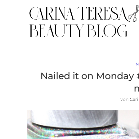
N
Nailed it on Monday #
n
von
Cari