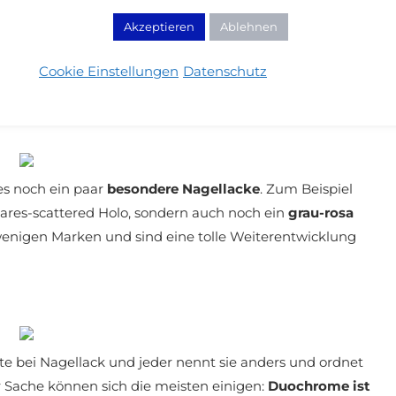
 Unterschiede. Es gibt verschiedene Stärken des
Akzeptieren
Ablehnen
lgrößen und was nicht so alles…
China Glaze Snow Globe
lig-bunten Schimmer.
Color Club Revolution
ist dagegen
Cookie Einstellungen
Datenschutz
tzer das Licht sehr bunt bricht und er mit zwei Schichten
aze
hat dagegen sehr feinen Glitzer und ist weiter
es noch ein paar
besondere Nagellacke
. Zum Beispiel
ineares-scattered Holo, sondern auch noch ein
grau-rosa
 wenigen Marken und sind eine tolle Weiterentwicklung
ekte bei Nagellack und jeder nennt sie anders und ordnet
r Sache können sich die meisten einigen:
Duochrome ist