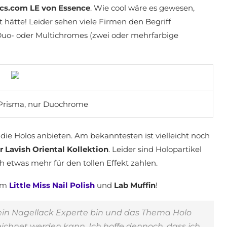
cs.com LE von Essence
. Wie cool wäre es gewesen,
hätte! Leider sehen viele Firmen den Begriff
 Duo- oder Multichromes (zwei oder mehrfarbige
 Prisma, nur Duochrome
die Holos anbieten. Am bekanntesten ist vielleicht noch
r Lavish Oriental Kollektion
. Leider sind Holopartikel
 etwas mehr für den tollen Effekt zahlen.
em
Little Miss Nail Polish
und
Lab Muffin
!
ein Nagellack Experte bin und das Thema Holo
ichnet werden kann. Ich hoffe dennoch, dass ich