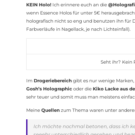
KEIN Holo!
Ich erinnere euch an die
@Holografi
wenn Essence Holos für unter 5€ herausgebracht 
holografisch nicht so eng und benutzen ihn für
Farbverläufe in Nagellack, je nach Lichteinfall).
Seht ihr? Kein
Im
Drogeriebereich
gibt es nur wenige Marken, 
Gosh’s Holographic
oder die
Kiko Lacke aus de
sehr teuer und somit muss man meistens einfach
Meine
Quellen
zum Thema waren unter ander
Ich möchte nochmal betonen, dass ich k
seeehr unterschiedlich gesehen und beze