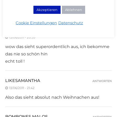
Und ich bin schon gespannt auf deine neuen
Akzeptieren
Ablehnen
Schablonen ;)
Cookie Einstellungen
Datenschutz
JESSYYY
ANTWORTEN
13/06/2011 - 20:53
wow das sieht superordentlich aus, ich bekomme
das nie so schön hin
echt toll !
LIKESAMANTHA
ANTWORTEN
13/06/2011 - 21:42
Also das sieht absolut nach Weihnachen aus!
BOMBONES MALOS