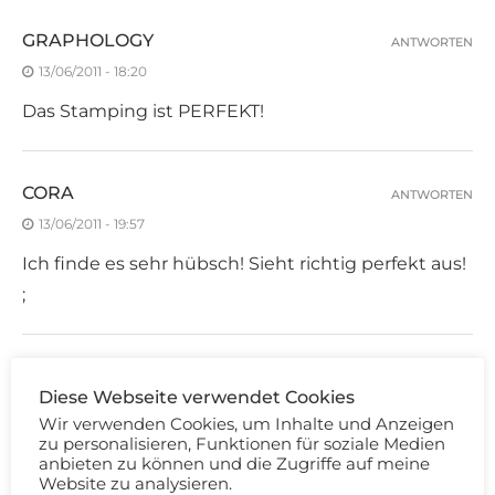
GRAPHOLOGY
ANTWORTEN
13/06/2011 - 18:20
Das Stamping ist PERFEKT!
CORA
ANTWORTEN
13/06/2011 - 19:57
Ich finde es sehr hübsch! Sieht richtig perfekt aus!
;
VALERIE
ANTWORTEN
Diese Webseite verwendet Cookies
13/06/2011 - 20:17
Wir verwenden Cookies, um Inhalte und Anzeigen
zu personalisieren, Funktionen für soziale Medien
Das sieht toll aus! Ich will auch bald wieder
anbieten zu können und die Zugriffe auf meine
stampen!
Website zu analysieren.