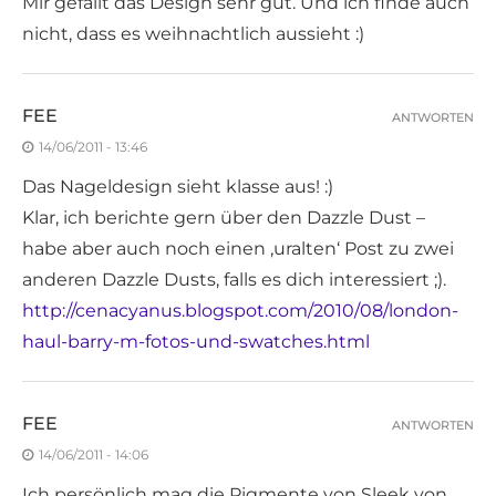
Mir gefällt das Design sehr gut. Und ich finde auch
nicht, dass es weihnachtlich aussieht :)
FEE
ANTWORTEN
14/06/2011 - 13:46
Das Nageldesign sieht klasse aus! :)
Klar, ich berichte gern über den Dazzle Dust –
habe aber auch noch einen ‚uralten‘ Post zu zwei
anderen Dazzle Dusts, falls es dich interessiert ;).
http://cenacyanus.blogspot.com/2010/08/london-
haul-barry-m-fotos-und-swatches.html
FEE
ANTWORTEN
14/06/2011 - 14:06
Ich persönlich mag die Pigmente von Sleek von