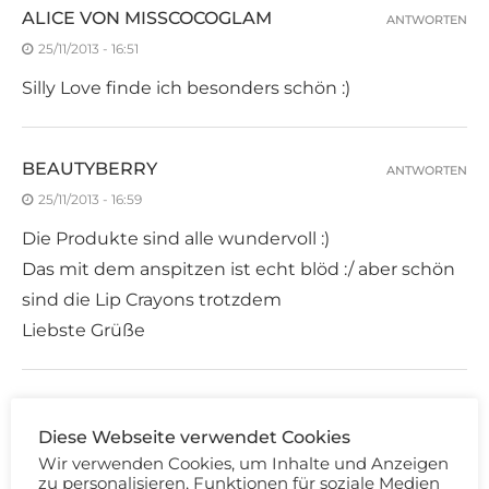
ALICE VON MISSCOCOGLAM
ANTWORTEN
25/11/2013 - 16:51
Silly Love finde ich besonders schön :)
BEAUTYBERRY
ANTWORTEN
25/11/2013 - 16:59
Die Produkte sind alle wundervoll :)
Das mit dem anspitzen ist echt blöd :/ aber schön
sind die Lip Crayons trotzdem
Liebste Grüße
SHENJA CERZO
ANTWORTEN
Diese Webseite verwendet Cookies
25/11/2013 - 17:02
Wir verwenden Cookies, um Inhalte und Anzeigen
Sehr hübsche Sachen :-)
zu personalisieren, Funktionen für soziale Medien