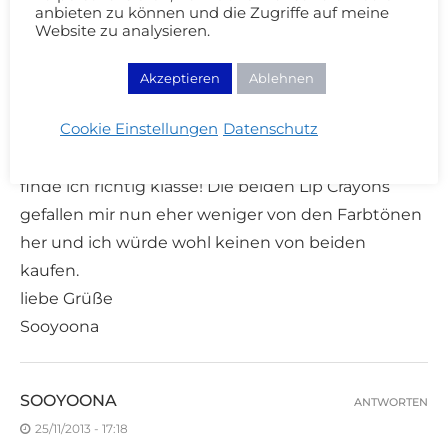
anbieten zu können und die Zugriffe auf meine
Website zu analysieren.
SOOYOONA
ANTWORTEN
Akzeptieren
Ablehnen
25/11/2013 - 17:18
Cookie Einstellungen
Datenschutz
Die beiden Blushes gefallen mir sehr gut, die
Farben sind super schön und besonders Last Love
finde ich richtig klasse! Die beiden Lip Crayons
gefallen mir nun eher weniger von den Farbtönen
her und ich würde wohl keinen von beiden
kaufen.
liebe Grüße
Sooyoona
SOOYOONA
ANTWORTEN
25/11/2013 - 17:18