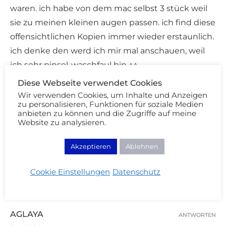
waren. ich habe von dem mac selbst 3 stück weil
sie zu meinen kleinen augen passen. ich find diese
offensichtlichen Kopien immer wieder erstaunlich.
ich denke den werd ich mir mal anschauen, weil
ich sehr pinsel-waschfaul bin ^^
Diese Webseite verwendet Cookies
Wir verwenden Cookies, um Inhalte und Anzeigen
CREAM BLUB
ANTWORTEN
zu personalisieren, Funktionen für soziale Medien
anbieten zu können und die Zugriffe auf meine
09/01/2013 - 16:21
Website zu analysieren.
Das kenne ich! Also auch nach mehrmaliger
Akzeptieren
Ablehnen
Benutzung kann ich ihn dir sehr empfehlen,
wenn du sowas in der Art suchst. Ein super
Cookie Einstellungen
Datenschutz
Pinsel!
AGLAYA
ANTWORTEN