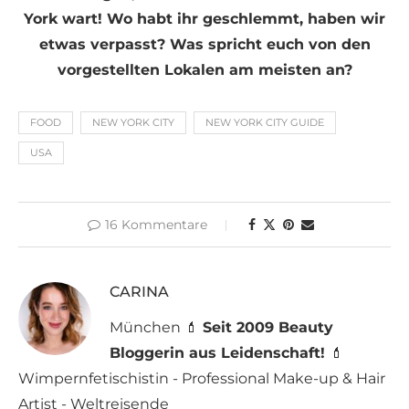
York wart! Wo habt ihr geschlemmt, haben wir
etwas verpasst? Was spricht euch von den
vorgestellten Lokalen am meisten an?
FOOD
NEW YORK CITY
NEW YORK CITY GUIDE
USA
16 Kommentare
CARINA
München 💄
Seit 2009 Beauty
Bloggerin aus Leidenschaft!
💄
Wimpernfetischistin - Professional Make-up & Hair
Artist - Weltreisende