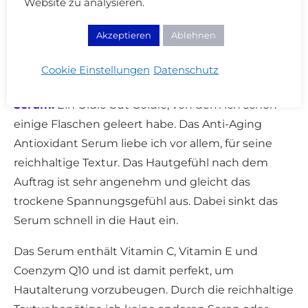
Website zu analysieren.
Skinimalism: Hautpflegeroutine am
Abend
Akzeptieren
Ablehnen
Cookie Einstellungen
Datenschutz
Paula’s Choice Resist Anti-Aging Antioxidant
Serum:
Ein Oldie but Goldie, von dem ich schon
einige Flaschen geleert habe. Das Anti-Aging
Antioxidant Serum liebe ich vor allem, für seine
reichhaltige Textur. Das Hautgefühl nach dem
Auftrag ist sehr angenehm und gleicht das
trockene Spannungsgefühl aus. Dabei sinkt das
Serum schnell in die Haut ein.
Das Serum enthält Vitamin C, Vitamin E und
Coenzym Q10 und ist damit perfekt, um
Hautalterung vorzubeugen. Durch die reichhaltige