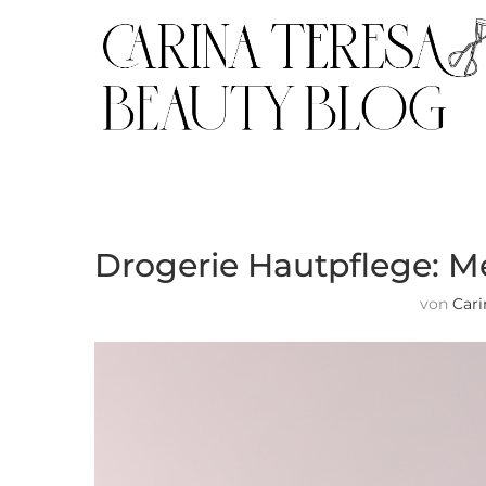
Drogerie Hautpflege: M
von
Cari