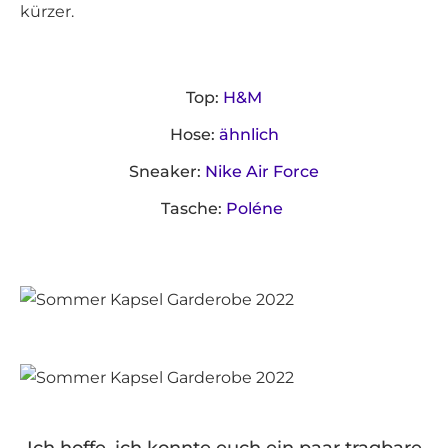
kürzer.
Top:
H&M
Hose:
ähnlich
Sneaker:
Nike Air Force
Tasche:
Poléne