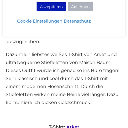
Bogen gemacht habe! Weite Hosenbeine habe ich
Akzeptieren
Ablehnen
erst in diesem Jahr für mich entdeckt. So langsam
kann ich mich von meinen Slim Jeans lösen.
Cookie Einstellungen
Datenschutz
Wichtig dabei ist, dass die Hose an der Hüfte und
Taille enger anliegt, um meine Silhouette
auszugleichen.
Dazu mein liebstes weißes T-Shirt von Arket und
ultra bequeme Stiefeletten von Maison Baum.
Dieses Outfit würde ich genau so ins Büro tragen!
Sehr klassisch und cool durch das T-Shirt mit
einem modernen Hosenschnitt. Durch die
Stiefeletten wirken meine Beine viel länger. Dazu
kombiniere ich dicken Goldschmuck.
T-Shirt:
Arket