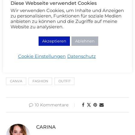
Diese Webseite verwendet Cookies
Wir verwenden Cookies, um Inhalte und Anzeigen
zu personalisieren, Funktionen für soziale Medien
anbieten zu können und die Zugriffe auf meine
Website zu analysieren.
Wie behaltet ihr einen Überblick über
euren Kleiderschrank?
Akzeptieren
Ablehnen
Wäre diese Methode der
Cookie Einstellungen
Datenschutz
Schrankinventur etwas für euch?
CANVA
FASHION
OUTFIT
10 Kommentare
CARINA