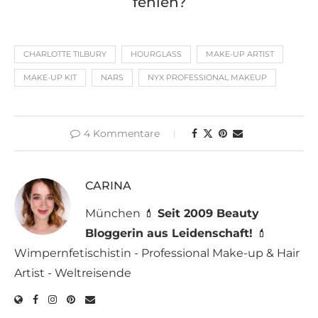
fehlen?
CHARLOTTE TILBURY
HOURGLASS
MAKE-UP ARTIST
MAKE-UP KIT
NARS
NYX PROFESSIONAL MAKEUP
4 Kommentare
CARINA
München 💄
Seit 2009 Beauty
Bloggerin aus Leidenschaft!
💄
Wimpernfetischistin - Professional Make-up & Hair
Artist - Weltreisende