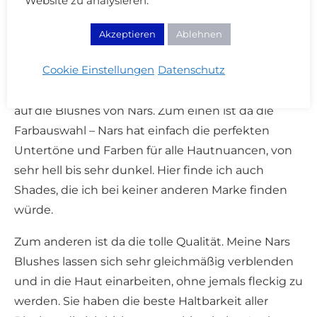
Website zu analysieren.
Make-up Kit Blush:
Akzeptieren
Ablehnen
Cookie Einstellungen
Datenschutz
Nars Cosmetics Blush:
Seit Jahren schwöre ich
auf die Blushes von Nars. Zum einen ist da die
Farbauswahl – Nars hat einfach die perfekten
Untertöne und Farben für alle Hautnuancen, von
sehr hell bis sehr dunkel. Hier finde ich auch
Shades, die ich bei keiner anderen Marke finden
würde.
Zum anderen ist da die tolle Qualität. Meine Nars
Blushes lassen sich sehr gleichmäßig verblenden
und in die Haut einarbeiten, ohne jemals fleckig zu
werden. Sie haben die beste Haltbarkeit aller