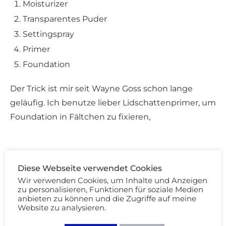
Moisturizer
Transparentes Puder
Settingspray
Primer
Foundation
Der Trick ist mir seit Wayne Goss schon lange
geläufig. Ich benutze lieber Lidschattenprimer, um
Foundation in Fältchen zu fixieren,
TikTok Foundation Hype:
Diese Webseite verwendet Cookies
Wir verwenden Cookies, um Inhalte und Anzeigen
L’ORÉAL PARIS Infallible Fresh Wear Liquid
zu personalisieren, Funktionen für soziale Medien
Foundation
anbieten zu können und die Zugriffe auf meine
Website zu analysieren.
L’ORÉAL PARIS Infallible Fresh Wear Puder