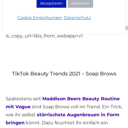
Foundation
Akzeptieren
Ablehnen
Cookie Einstellungen
Datenschutz
https://www.tiktok.com/@carinateresa_/video/6952
is_copy_url=1&is_from_webapp=v1
TikTok Beauty Trends 2021 – Soap Brows
Spätestens seit
Maddison Beers Beauty Routine
mit Vogue
sind Soap Brows voll im Trend. Ein Trick,
wie ihr selbst
störrischste Augenbrauen in Form
bringen
könnt. Dazu feuchtet ihr einfach ein