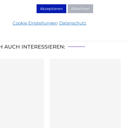
loggerin aus Leidenschaft!
💄 Wimpernfetischistin -
st - Weltreisende
Akzeptieren
Ablehnen
Cookie Einstellungen
Datenschutz
H AUCH INTERESSIEREN: