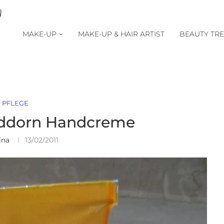
MAKE-UP
MAKE-UP & HAIR ARTIST
BEAUTY TR
PFLEGE
nddorn Handcreme
ina
13/02/2011