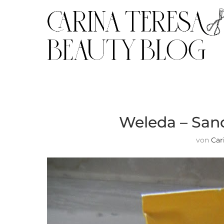
Weleda – Sa
von
Car