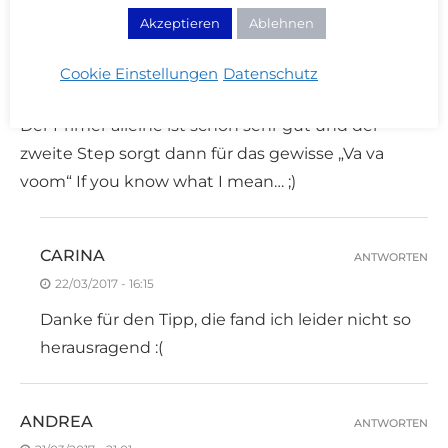
Ich kann die die L’oréal False Lash Superstar XFiber
Akzeptieren
Ablehnen
ans Herz legen. Ich habe sie gekauft nachdem
Karin von innenaussen davon geschwärmt hat
Cookie Einstellungen
Datenschutz
und ich finde sie super!
Der Primer alleine ist schon sehr gut und der
zweite Step sorgt dann für das gewisse „Va va
voom“ If you know what I mean… ;)
CARINA
ANTWORTEN
22/03/2017 - 16:15
Danke für den Tipp, die fand ich leider nicht so
herausragend :(
ANDREA
ANTWORTEN