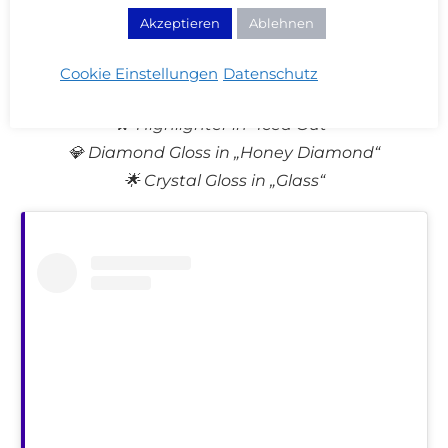
nichts dabei, was ich unbedingt brauche.
Akzeptieren
Ablehnen
Cookie Einstellungen
Datenschutz
🥶 Brow Freeze
💫 Highlighter in “Iced Out”
💎 Diamond Gloss in „Honey Diamond“
🌟 Crystal Gloss in „Glass“