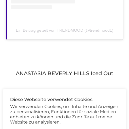
Ein Beitrag geteilt von TRENDMOOD (@trendmood1)
ANASTASIA BEVERLY HILLS Iced Out
Eine kleine und feine Kollektion von Anastasia
Diese Webseite verwendet Cookies
Wir verwenden Cookies, um Inhalte und Anzeigen
Beverly Hills. Brauengel, Highlighter, klares Gloss
zu personalisieren, Funktionen für soziale Medien
und schimmerndes Gloss. Die roségoldene
anbieten zu können und die Zugriffe auf meine
Website zu analysieren.
Verpackung finde ich ganz schick, aber es ist