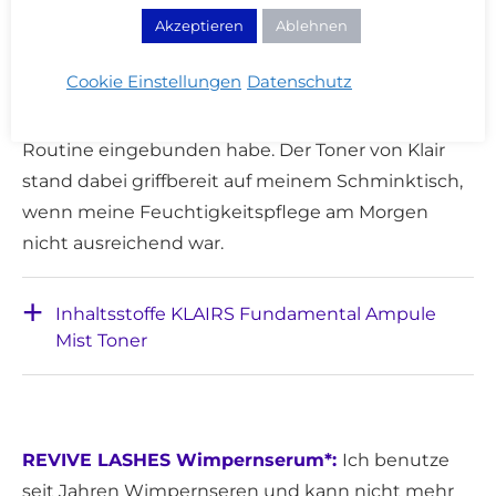
KLAIRS Fundamental Ampule Mist Toner*:
2020
Akzeptieren
Ablehnen
habe ich Sprüh-Toner für mich entdeckt! Meine
Cookie Einstellungen
Datenschutz
Haut wurde insgesamt trockener, weshalb ich
einen leichten Sprühnebel Feuchtigkeit in meine
Routine eingebunden habe. Der Toner von Klair
stand dabei griffbereit auf meinem Schminktisch,
wenn meine Feuchtigkeitspflege am Morgen
nicht ausreichend war.
Inhaltsstoffe KLAIRS Fundamental Ampule
Mist Toner
REVIVE LASHES Wimpernserum*:
Ich benutze
seit Jahren Wimpernseren und kann nicht mehr