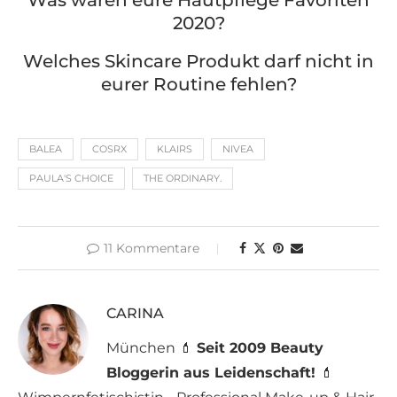
2020?
Welches Skincare Produkt darf nicht in
eurer Routine fehlen?
BALEA
COSRX
KLAIRS
NIVEA
PAULA'S CHOICE
THE ORDINARY.
11 Kommentare
CARINA
München 💄
Seit 2009 Beauty
Bloggerin aus Leidenschaft!
💄