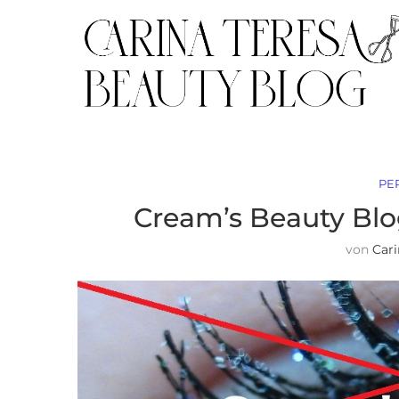
PE
Cream’s Beauty Blo
von
Car