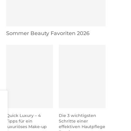
Freunde finden ab 30 – Meine
8 Lektionen meiner erste
Erfahrung &...
als Brautstylistin
Sommer Beauty Favoriten 2026
Quick Luxury – 4
Die 3 wichtigsten
Tipps für ein
Schritte einer
luxuriöses Make-up
effektiven Hautpflege