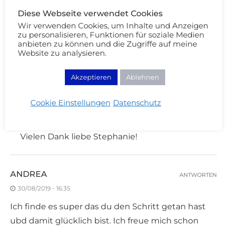
30/08/2019 - 13:49
Diese Webseite verwendet Cookies
Sehr toll & ich freue mich auf den zukünftigen
Wir verwenden Cookies, um Inhalte und Anzeigen
zu personalisieren, Funktionen für soziale Medien
Inhalt nach deiner Weltreise. Ich bin überzeugt,
anbieten zu können und die Zugriffe auf meine
Du wirst voller Elan und mit grossem Erfolg unter
Website zu analysieren.
dem neuem Namen weiter bloggen!
Akzeptieren
Ablehnen
Cookie Einstellungen
Datenschutz
CARINA
ANTWORTEN
31/08/2019 - 01:46
Vielen Dank liebe Stephanie!
ANDREA
ANTWORTEN
30/08/2019 - 16:35
Ich finde es super das du den Schritt getan hast
ubd damit glücklich bist. Ich freue mich schon