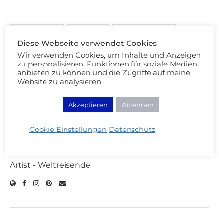
FENTY BEAUTY
MASCARA
WIMPERNTUSCHE
Diese Webseite verwendet Cookies
Wir verwenden Cookies, um Inhalte und Anzeigen
zu personalisieren, Funktionen für soziale Medien
5 Kommentare
anbieten zu können und die Zugriffe auf meine
Website zu analysieren.
CARINA
Akzeptieren
Ablehnen
München 💄
Seit 2009 Beauty
Cookie Einstellungen
Datenschutz
Bloggerin aus Leidenschaft!
💄
Wimpernfetischistin - Professional Make-up & Hair
Artist - Weltreisende