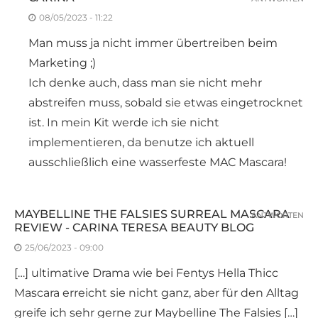
08/05/2023 - 11:22
Man muss ja nicht immer übertreiben beim
Marketing ;)
Ich denke auch, dass man sie nicht mehr
abstreifen muss, sobald sie etwas eingetrocknet
ist. In mein Kit werde ich sie nicht
implementieren, da benutze ich aktuell
ausschließlich eine wasserfeste MAC Mascara!
MAYBELLINE THE FALSIES SURREAL MASCARA
ANTWORTEN
REVIEW - CARINA TERESA BEAUTY BLOG
25/06/2023 - 09:00
[…] ultimative Drama wie bei Fentys Hella Thicc
Mascara erreicht sie nicht ganz, aber für den Alltag
greife ich sehr gerne zur Maybelline The Falsies […]