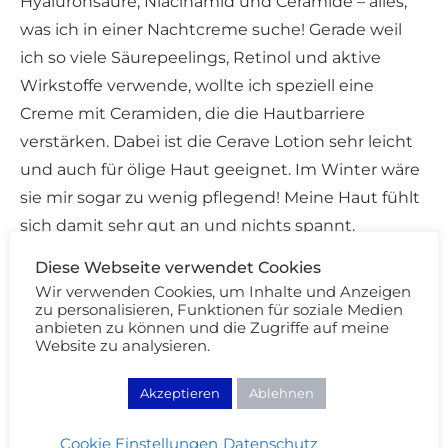
Hyaluronsäure, Niacinamid und Ceramide – alles,
was ich in einer Nachtcreme suche! Gerade weil
ich so viele Säurepeelings, Retinol und aktive
Wirkstoffe verwende, wollte ich speziell eine
Creme mit Ceramiden, die die Hautbarriere
verstärken. Dabei ist die Cerave Lotion sehr leicht
und auch für ölige Haut geeignet. Im Winter wäre
sie mir sogar zu wenig pflegend! Meine Haut fühlt
sich damit sehr gut an und nichts spannt.
Diese Webseite verwendet Cookies
Wir verwenden Cookies, um Inhalte und Anzeigen
zu personalisieren, Funktionen für soziale Medien
anbieten zu können und die Zugriffe auf meine
Inhaltsstoffe Cerave PM Facial Moisturising
Website zu analysieren.
Lotion
Akzeptieren
Ablehnen
Cookie Einstellungen
Datenschutz