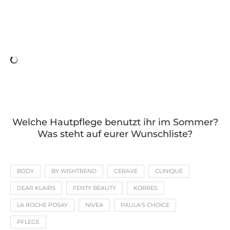
Welche Hautpflege benutzt ihr im Sommer?
Was steht auf eurer Wunschliste?
BODY
BY WISHTREND
CERAVE
CLINIQUE
DEAR KLAIRS
FENTY BEAUTY
KORRES
LA ROCHE POSAY
NIVEA
PAULA'S CHOICE
PFLEGE