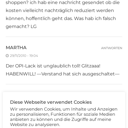
shoppen? ich hab eine nachricht gesendet ob die
kosten vielleicht nachträglich reduziert werden
können, hoffentlich geht das. Was hab ich falsch
gemacht? LG
MARTHA
ANTWORTEN
29/11/2010 - 19:04
Der OPI-Lack ist unglaublich toll! Glitzaaa!
HABENWILL! —Verstand hat sich ausgeschaltet—
MERLINDORA
ANTWORTEN
Diese Webseite verwendet Cookies
29/11/2010 - 20:23
Wir verwenden Cookies, um Inhalte und Anzeigen
Seeehr tolle Farben!! Der von OPI sieht wirklich
zu personalisieren, Funktionen für soziale Medien
anbieten zu können und die Zugriffe auf meine
grandios aus.
Website zu analysieren.