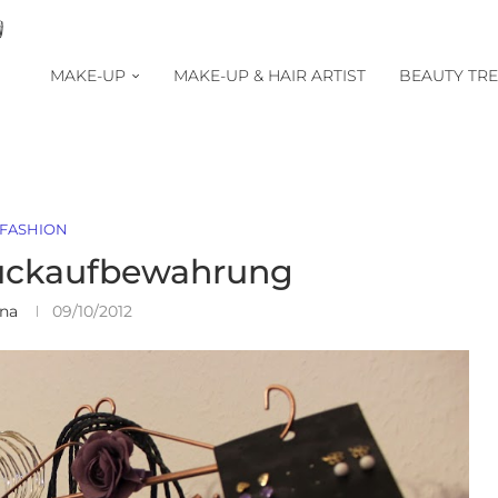
MAKE-UP
MAKE-UP & HAIR ARTIST
BEAUTY TR
FASHION
uckaufbewahrung
ina
09/10/2012