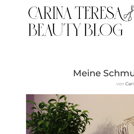
Meine Schm
von
Car