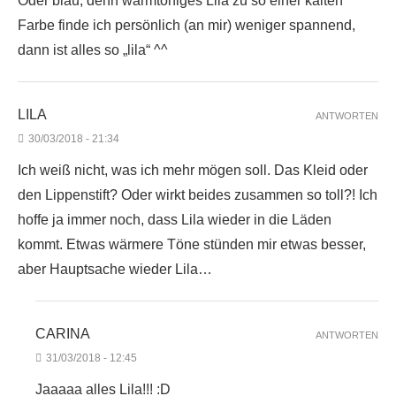
Oder blau, denn warmtöniges Lila zu so einer kalten
Farbe finde ich persönlich (an mir) weniger spannend,
dann ist alles so „lila“ ^^
LILA
ANTWORTEN
30/03/2018 - 21:34
Ich weiß nicht, was ich mehr mögen soll. Das Kleid oder
den Lippenstift? Oder wirkt beides zusammen so toll?! Ich
hoffe ja immer noch, dass Lila wieder in die Läden
kommt. Etwas wärmere Töne stünden mir etwas besser,
aber Hauptsache wieder Lila…
CARINA
ANTWORTEN
31/03/2018 - 12:45
Jaaaaa alles Lila!!! :D