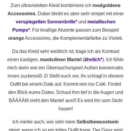
Zum ultravioletten Kleid kombiniere ich
roségoldene
Accessoires.
Dabei bleibt es aber sehr simpel mit einer
verspiegelten Sonnenbrille*
und
metallischen
Pumps*
. Für knallige Akzente passen zum Beispiel
orange
Accessoires, die Komplementärfarbe zu Violett.
Da das Kleid sehr weiblich ist, trage ich als Kontrast
einen kastigen,
maskulinen Mantel
(
ähnlich*
). Ich fühle
mich darin wie ein Überraschungsei! Außen konservativ,
innen zuckersüß :D Stellt euch vor, ihr schlagt in diesem
Outfit bei einem Date auf. Kommt rein ins Café. Findet
den Blick eures Dates. Schaut ihm tief in die Augen und
BÄÄÄÄM zieht den Mantel aus!!! Es wird ihn vom Stuhl
hauen!
Ich merke auch, wie sehr mein
Selbstbewusstsein
steigt, wenn ich so ein tolles Outfit trage. Der Ganz wird