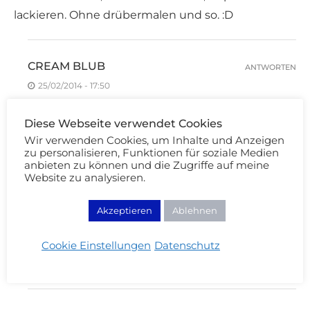
lackieren. Ohne drübermalen und so. :D
CREAM BLUB
ANTWORTEN
25/02/2014 - 17:50
Och Danke, das ist lieb von dir!!
Diese Webseite verwendet Cookies
Wir verwenden Cookies, um Inhalte und Anzeigen
zu personalisieren, Funktionen für soziale Medien
ANOTHERANNA
ANTWORTEN
anbieten zu können und die Zugriffe auf meine
Website zu analysieren.
24/02/2014 - 21:04
Hm, es sieht schon etwas gewöhnungsbedürftig
Akzeptieren
Ablehnen
aus. Vlt wäre das an nur ein oder zwei Nägeln oder
vlt nur an einigen Stellen auf den Nägeln
Cookie Einstellungen
Datenschutz
„tragbarer“ bzw nicht so überladen aus? o: :D