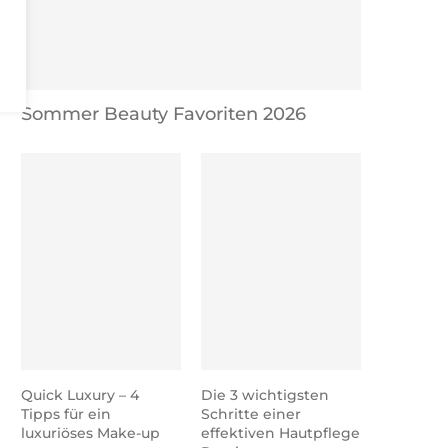
Sommer Beauty Favoriten 2026
Meine Nagellack Sammlung 2020
Was wurde aus mei
– von 800 auf...
Nagellacksammlun
Quick Luxury – 4
Die 3 wichtigsten
Tipps für ein
Schritte einer
luxuriöses Make-up
effektiven Hautpflege