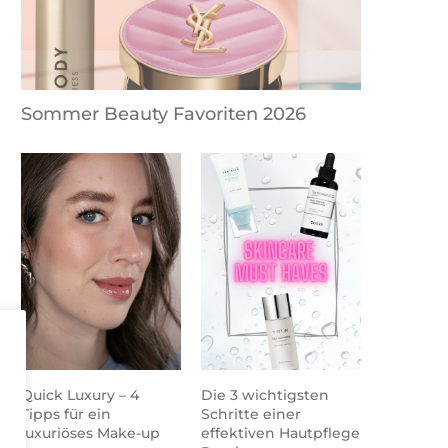
Sommer Beauty Favoriten 2026
Satin Rock Outfit Ideen für die
Digitale Outfit Planung 
Feiertage
Inventur
Quick Luxury – 4
Die 3 wichtigsten
Tipps für ein
Schritte einer
luxuriöses Make-up
effektiven Hautpflege