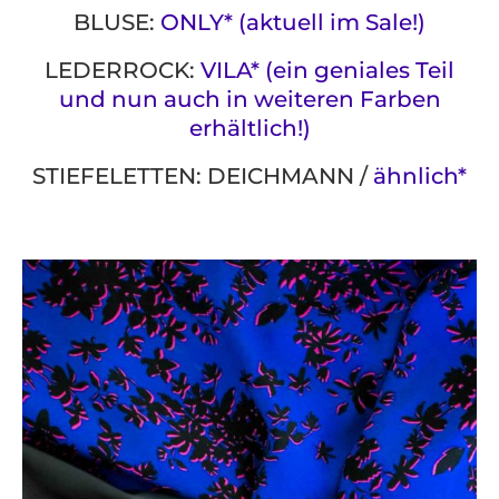
BLUSE:
ONLY* (aktuell im Sale!)
LEDERROCK:
VILA* (ein geniales Teil
und nun auch in weiteren Farben
erhältlich!)
STIEFELETTEN: DEICHMANN /
ähnlich*