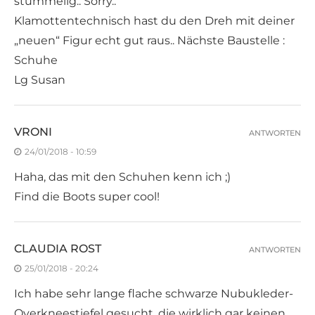
stummelig.. Sorry..
Klamottentechnisch hast du den Dreh mit deiner
„neuen“ Figur echt gut raus.. Nächste Baustelle :
Schuhe
Lg Susan
VRONI
ANTWORTEN
24/01/2018 - 10:59
Haha, das mit den Schuhen kenn ich ;)
Find die Boots super cool!
CLAUDIA ROST
ANTWORTEN
25/01/2018 - 20:24
Ich habe sehr lange flache schwarze Nubukleder-
Overkneestiefel gesucht, die wirklich gar keinen