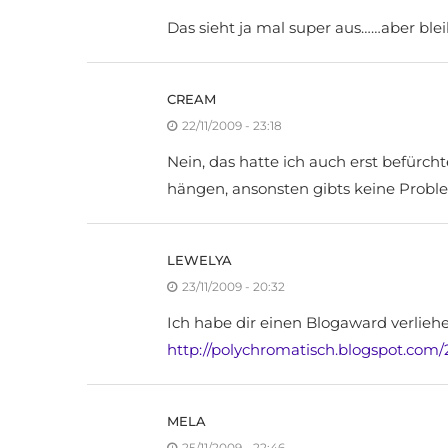
Das sieht ja mal super aus……aber ble
CREAM
22/11/2009 - 23:18
Nein, das hatte ich auch erst befürch
hängen, ansonsten gibts keine Proble
LEWELYA
23/11/2009 - 20:32
Ich habe dir einen Blogaward verliehe
http://polychromatisch.blogspot.com/
MELA
25/11/2009 - 22:46