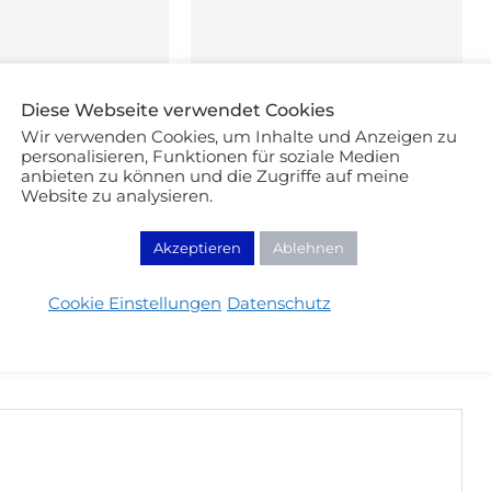
Diese Webseite verwendet Cookies
Wir verwenden Cookies, um Inhalte und Anzeigen zu
personalisieren, Funktionen für soziale Medien
anbieten zu können und die Zugriffe auf meine
Website zu analysieren.
ast Make-up Tipps:
Verschmierte Mascara – 4 Tricks,
cher Beauty Guide
die wirklich helfen
Akzeptieren
Ablehnen
Cookie Einstellungen
Datenschutz
MENTIEREN