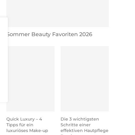
Sommer Beauty Favoriten 2026
Nude Make-up Tipps & Tricks
Die wichtigsten Haarst
Pflege Tricks, die ich
Quick Luxury – 4
Die 3 wichtigsten
Tipps für ein
Schritte einer
luxuriöses Make-up
effektiven Hautpflege