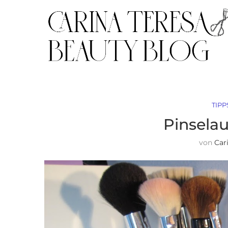
TIPP
Pinsela
von
Car