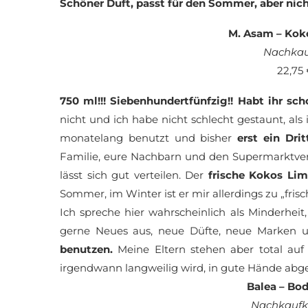
Schöner Duft, passt für den Sommer, aber ni
M. Asam – Kok
Nachkau
22,75
750 ml!!! Siebenhundertfünfzig!! Habt ihr sc
nicht und ich habe nicht schlecht gestaunt, als
monatelang benutzt und bisher
erst ein Drit
Familie, eure Nachbarn und den Supermarktverk
lässt sich gut verteilen. Der
frische Kokos Lim
Sommer, im Winter ist er mir allerdings zu „frisc
Ich spreche hier wahrscheinlich als Minderheit
gerne Neues aus, neue Düfte, neue Marken un
benutzen.
Meine Eltern stehen aber total auf
irgendwann langweilig wird, in gute Hände ab
Balea – Bo
Nachkaufka