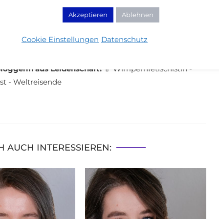
Akzeptieren
Ablehnen
tare
Cookie Einstellungen
Datenschutz
loggerin aus Leidenschaft!
💄 Wimpernfetischistin -
st - Weltreisende
H AUCH INTERESSIEREN: