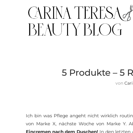
5 Produkte – 5 
von
Car
Ich bin was Pflege angeht nicht wirklich routini
von Marke X, nächste Woche von Marke Y. Ab
Eincremen nach dem Duschen!
In den letzten 