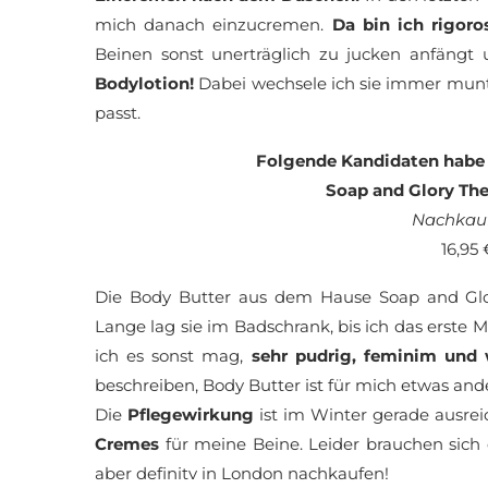
mich danach einzucremen.
Da bin ich rigoro
Beinen sonst unerträglich zu jucken anfängt
Bodylotion!
Dabei wechsele ich sie immer mun
passt.
Folgende Kandidaten habe i
Soap and Glory Th
Nachkauf
16,95
Die Body Butter aus dem Hause Soap and Glo
Lange lag sie im Badschrank, bis ich das erste Ma
ich es sonst mag,
sehr pudrig, feminim und
beschreiben, Body Butter ist für mich etwas and
Die
Pflegewirkung
ist im Winter gerade ausrei
Cremes
für meine Beine. Leider brauchen sich 
aber definitv in London nachkaufen!