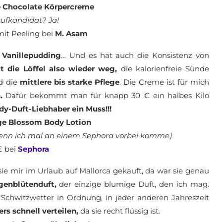
e Chocolate Körpercreme
ufkandidat? Ja!
mit Peeling bei
M. Asam
e
Vanillepudding
… Und es hat auch die Konsistenz von
 die Löffel also wieder weg,
die kalorienfreie Sünde
d die
mittlere bis starke Pflege
. Die Creme ist für mich
h.
Dafür bekommt man für knapp 30 € ein halbes Kilo
dy-Duft-Liebhaber ein Muss!!!
ge Blossom Body Lotion
wenn ich mal an einem Sephora vorbei komme)
€ bei
Sephora
ie mir im Urlaub auf Mallorca gekauft, da war sie genau
genblütenduft,
der einzige blumige Duft, den ich mag.
Schwitzwetter in Ordnung, in jeder anderen Jahreszeit
rs schnell verteilen,
da sie recht flüssig ist.