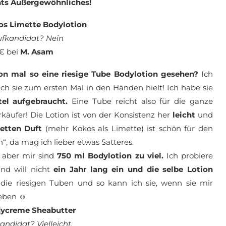
chts Außergewöhnliches!
os Limette Bodylotion
fkandidat? Nein
 € bei
M. Asam
hon mal so eine riesige Tube Bodylotion gesehen?
Ich
 ich sie zum ersten Mal in den Händen hielt! Ich habe sie
tel aufgebraucht.
Eine Tube reicht also für die ganze
äufer! Die Lotion ist von der Konsistenz her
leicht
und
etten Duft
(mehr Kokos als Limette) ist schön für den
h“, da mag ich lieber etwas Satteres.
, aber mir sind
750 ml Bodylotion zu viel.
Ich probiere
d will nicht
ein Jahr lang ein und die selbe Lotion
 die riesigen Tuben und so kann ich sie, wenn sie mir
geben ☺
dycreme Sheabutter
ndidat? Vielleicht.