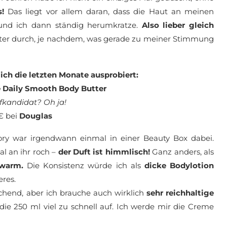
s!
Das liegt vor allem daran, dass die Haut an meinen
 und ich dann ständig herumkratze.
Also lieber gleich
ter durch, je nachdem, was gerade zu meiner Stimmung
ch die letzten Monate ausprobiert:
e Daily Smooth Body Butter
kandidat? Oh ja!
 € bei
Douglas
ry war irgendwann einmal in einer Beauty Box dabei.
l an ihr roch –
der Duft ist himmlisch!
Ganz anders, als
 warm.
Die Konsistenz würde ich als
dicke Bodylotion
eres.
chend, aber ich brauche auch wirklich
sehr reichhaltige
die 250 ml viel zu schnell auf. Ich werde mir die Creme