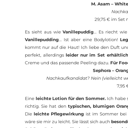
M. Asam – Whit
Nachka
29,75 € im Set 
Es sieht aus wie
Vanillepuddig
… Es riecht wi
Vanillepudding
… Ist aber eine Bodylotion!
Legt
kommt nur auf die Haut! Ich liebe den Duft un
perfekt, allerdings
leider nur im Set erhältlic
Creme und das passende Peeling dazu.
Für
Foo
Sephora – Oran
Nachkaufkandidat? Nein (vielleicht 
7,95 
Eine
leichte Lotion für den Sommer.
Ich habe s
richtig. Sie hat den
typischen, blumigen Oran
Die
leichte Pflegewirkung
ist im Sommer bei 
wäre sie mir zu leicht. Sie lässt sich auch
besonde