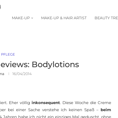
MAKE-UP
MAKE-UP & HAIR ARTIST
BEAUTY TR
PFLEGE
Reviews: Bodylotions
ina
16/04/2014
ert. Eher völlig
inkonsequent
. Diese Woche die Creme
er bei einer Sache verstehe ich keinen Spaß –
beim
4 Jahren habe ich nicht ein einziges Mal geduscht, ohne