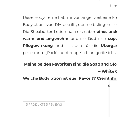
Um
Diese Bodycreme hat mir vor langer Zeit eine Fr
Bodylotions von DM betrifft, denn oft klingen si
Die Sheabutter Lotion hat mich aber
eines and
warm und angenehm
und sie lässt sich
supe
Pflegewirkung
und ist auch für die
Übergan
penetrante „Parfümunterlage“, dann greife ich
Meine beiden Favoriten sind die Soap and Glo
– White 
Welche Bodylotion ist euer Favorit? Cremt ih
da n
5 PRODUKTE 5 REVIEWS