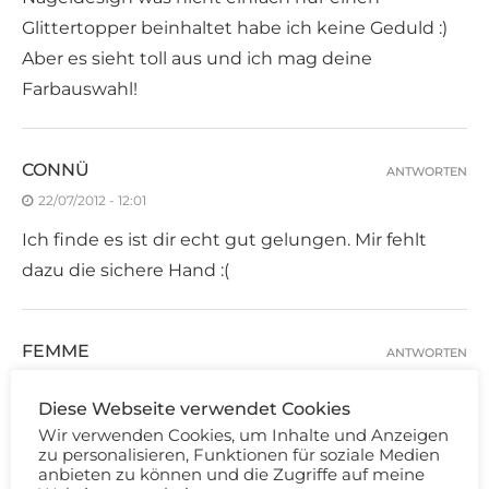
Glittertopper beinhaltet habe ich keine Geduld :)
Aber es sieht toll aus und ich mag deine
Farbauswahl!
CONNÜ
ANTWORTEN
22/07/2012 - 12:01
Ich finde es ist dir echt gut gelungen. Mir fehlt
dazu die sichere Hand :(
FEMME
ANTWORTEN
22/07/2012 - 12:30
Diese Webseite verwendet Cookies
Ist dir gut gelungen :) meins war ein bisschen
Wir verwenden Cookies, um Inhalte und Anzeigen
unordentlicher!
zu personalisieren, Funktionen für soziale Medien
anbieten zu können und die Zugriffe auf meine
Liebe Grüße