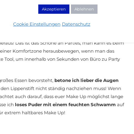
Akzeptieren
Ablehnen
Cookie Einstellungen
Datenschutz
iere ich einen
knalligen Lippenstift
dazu. Der sticht bei
raus! Das ist das Schöne an Parties, man kann es beim
s seiner Komfortzone herausbewegen, wenn man das
hste Tool, um innerhalb von Sekunden von Büro zu Party
großes Essen bevorsteht,
betone ich lieber die Augen
h den Lippenstift nicht ständig nachziehen muss! Wenn
, achtet auch darauf, dass euer Make Up möglichst lange
sse ich
loses Puder mit einem feuchten Schwamm
auf
ür extrem haltbares Make Up!