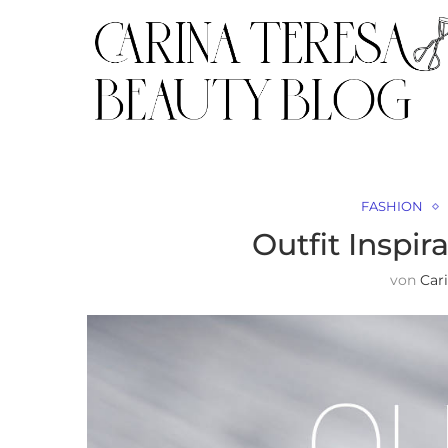
FASHION
Outfit Inspir
von
Car