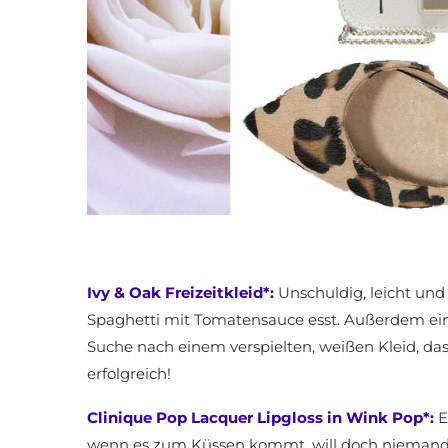
Ivy & Oak Freizeitkleid*:
Unschuldig, leicht und 
Spaghetti mit Tomatensauce esst. Außerdem ein 
Suche nach einem verspielten, weißen Kleid, d
erfolgreich!
Clinique Pop Lacquer Lipgloss in Wink Pop*:
E
wenn es zum Küssen kommt, will doch niemand e