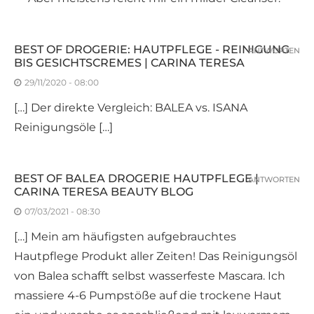
BEST OF DROGERIE: HAUTPFLEGE - REINIGUNG
ANTWORTEN
BIS GESICHTSCREMES | CARINA TERESA
29/11/2020 - 08:00
[…] Der direkte Vergleich: BALEA vs. ISANA
Reinigungsöle […]
BEST OF BALEA DROGERIE HAUTPFLEGE |
ANTWORTEN
CARINA TERESA BEAUTY BLOG
07/03/2021 - 08:30
[…] Mein am häufigsten aufgebrauchtes
Hautpflege Produkt aller Zeiten! Das Reinigungsöl
von Balea schafft selbst wasserfeste Mascara. Ich
massiere 4-6 Pumpstöße auf die trockene Haut