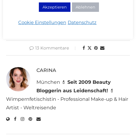
welches ist euer Favorit?
Akzeptieren
Ablehnen
Cookie Einstellungen
Datenschutz
BALEA
GESICHTSPFLEGE
ISANA
REINIGUNG
13 Kommentare
CARINA
München 💄
Seit 2009 Beauty
Bloggerin aus Leidenschaft!
💄
Wimpernfetischistin - Professional Make-up & Hair
Artist - Weltreisende