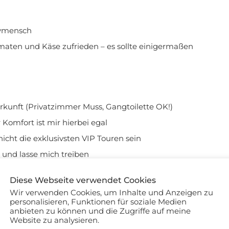
rtymensch
omaten und Käse zufrieden – es sollte einigermaßen
erkunft (Privatzimmer Muss, Gangtoilette OK!)
r Komfort ist mir hierbei egal
icht die exklusivsten VIP Touren sein
 und lasse mich treiben
s shoppe ich keine Souvenirs und bei Kleidung und
Diese Webseite verwendet Cookies
Wir verwenden Cookies, um Inhalte und Anzeigen zu
n Preis wert
personalisieren, Funktionen für soziale Medien
anbieten zu können und die Zugriffe auf meine
s ist mein Alltag
Website zu analysieren.